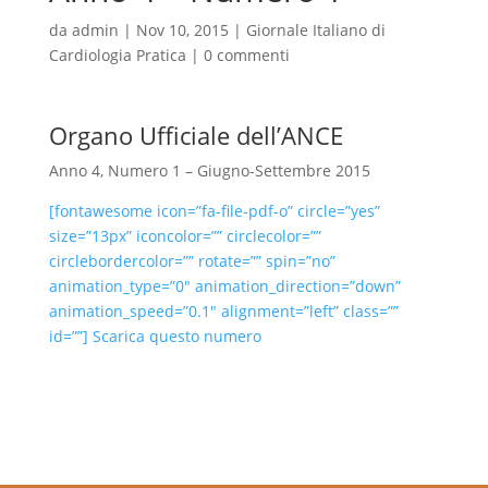
da
admin
|
Nov 10, 2015
|
Giornale Italiano di
Cardiologia Pratica
|
0 commenti
Organo Ufficiale dell’ANCE
Anno 4, Numero 1 – Giugno-Settembre 2015
[fontawesome icon=”fa-file-pdf-o” circle=”yes”
size=”13px” iconcolor=”” circlecolor=””
circlebordercolor=”” rotate=”” spin=”no”
animation_type=”0″ animation_direction=”down”
animation_speed=”0.1″ alignment=”left” class=””
id=””] Scarica questo numero