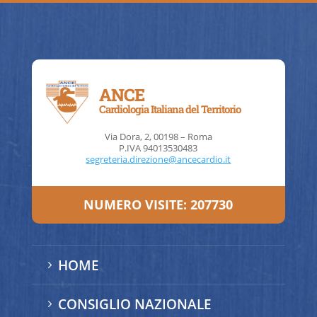
ANCE
Cardiologia Italiana del Territorio
Via Dora, 2, 00198 – Roma
P.IVA 94013530483
segreteria.direzione@ancecardio.it
NUMERO VISITE:
207730
HOME
5
CONSIGLIO NAZIONALE
5