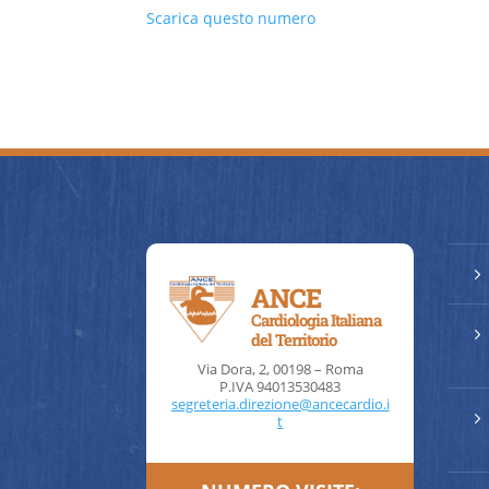
Scarica questo numero
5
ANCE
Cardiologia Italiana
5
del Territorio
Via Dora, 2, 00198 – Roma
P.IVA 94013530483
segreteria.direzione@ancecardio.i
5
t