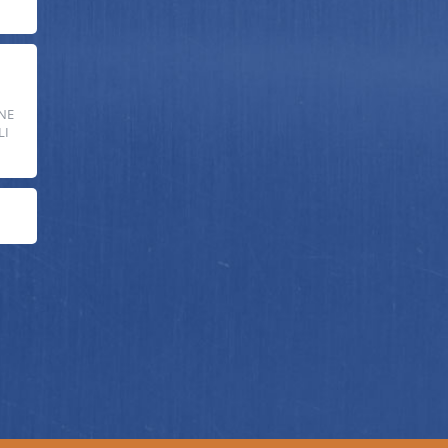
NE
LI