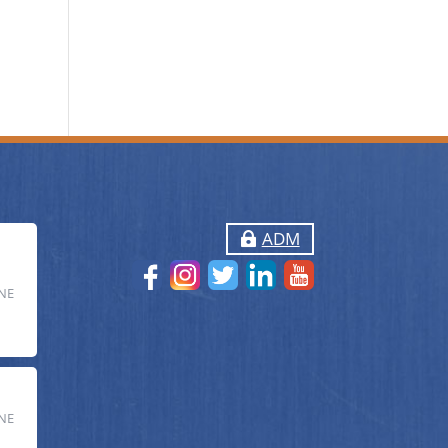
ADM
NE
NE