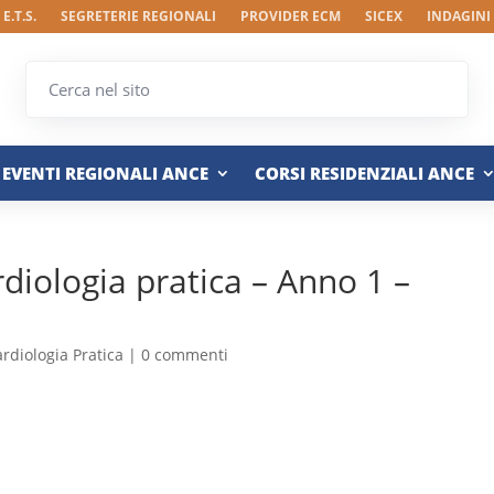
E.T.S.
SEGRETERIE REGIONALI
PROVIDER ECM
SICEX
INDAGINI
EVENTI REGIONALI ANCE
CORSI RESIDENZIALI ANCE
rdiologia pratica – Anno 1 –
ardiologia Pratica
|
0 commenti