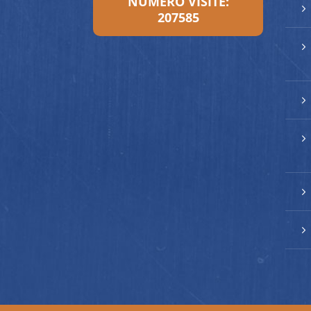
NUMERO VISITE:
5
207585
5
5
5
5
5