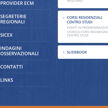
REGIONALI
PROVIDER ECM
SEGRETERIE
CORSI RESIDENZIALI
3
REGIONALI
CENTRO STUDI
EVENTI IN PROGRAMMAZIO
STORICO CORSI RESIDENZIA
SICEX
CENTRO STUDI
INDAGINI
SLIDEBOOK
5
OSSERVAZIONALI
CONTATTI
LINKS