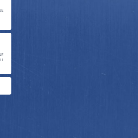
NE
NE
LI