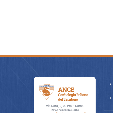
15:00
16:00
17:00
18:00
19:00
20:00
21:00
5
ANCE
22:00
Cardiologia Italiana
5
del Territorio
23:00
Via Dora, 2, 00198 – Roma
P.IVA 94013530483
0:00