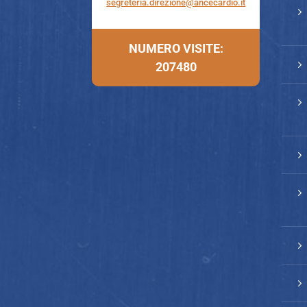
segreteria.direzione@ancecardio.it
5
NUMERO VISITE:
5
207480
5
5
5
5
5