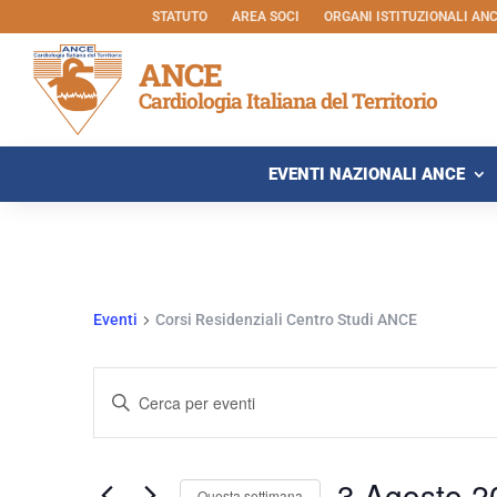
STATUTO
AREA SOCI
ORGANI ISTITUZIONALI ANCE
ANCE
Cardiologia Italiana del Territorio
EVENTI NAZIONALI ANCE
Eventi
Corsi Residenziali Centro Studi ANCE
Eventi
Inserisci
Ricerca
Parola
e
Chiave.
viste
3 Agosto 2
Cerca
Questa settimana