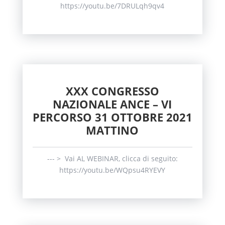
https://youtu.be/7DRULqh9qv4
XXX CONGRESSO
NAZIONALE ANCE – VI
PERCORSO 31 OTTOBRE 2021
MATTINO
--- > Vai AL WEBINAR, clicca di seguito:
https://youtu.be/WQpsu4RYEVY