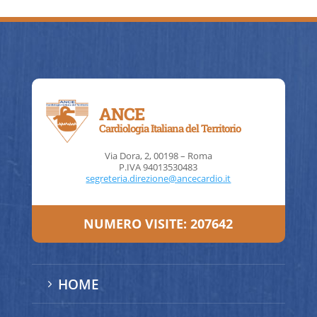
ANCE
Cardiologia Italiana del Territorio
Via Dora, 2, 00198 – Roma
P.IVA 94013530483
segreteria.direzione@ancecardio.it
NUMERO VISITE:
207642
HOME
5