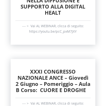
NELLA DIFFUSIONE E
SUPPORTO ALLA DIGITAL
HEALT
--- > Vai AL WEBINAR, clicca di seguito:
https://youtu.be/pcC_pxM7JXY
XXXI CONGRESSO
NAZIONALE ANCE – Giovedì
2 Giugno – Pomeriggio – Aula
B Corso: CUORE E DROGHE
--- > Vai AL WEBINAR, clicca di seguito: