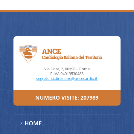
ANCE
Cardiologia Italiana del Territorio
Via Dora, 2, 00198 – Roma
P.IVA 94013530483
segreteria.direzione@ancecardio.it
NUMERO VISITE:
207989
HOME
5