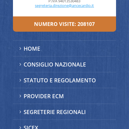
P.IVA 94013530483
segreteria.direzione@ancecardio.it
NUMERO VISITE:
208107
HOME
5
CONSIGLIO NAZIONALE
5
STATUTO E REGOLAMENTO
5
PROVIDER ECM
5
SEGRETERIE REGIONALI
5
SICEX
5