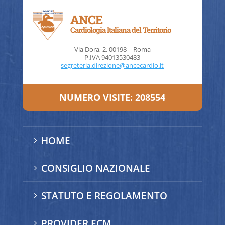
ANCE
Cardiologia Italiana del Territorio
Via Dora, 2, 00198 – Roma
P.IVA 94013530483
segreteria.direzione@ancecardio.it
NUMERO VISITE:
208554
HOME
5
CONSIGLIO NAZIONALE
5
STATUTO E REGOLAMENTO
5
PROVIDER ECM
5