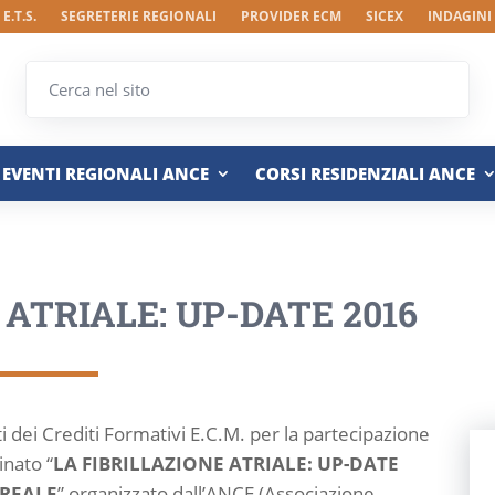
E.T.S.
SEGRETERIE REGIONALI
PROVIDER ECM
SICEX
INDAGINI
EVENTI REGIONALI ANCE
CORSI RESIDENZIALI ANCE
 ATRIALE: UP-DATE 2016
tati dei Crediti Formativi E.C.M. per la partecipazione
nato “
LA FIBRILLAZIONE ATRIALE: UP-DATE
 REALE
” organizzato dall’ANCE (Associazione