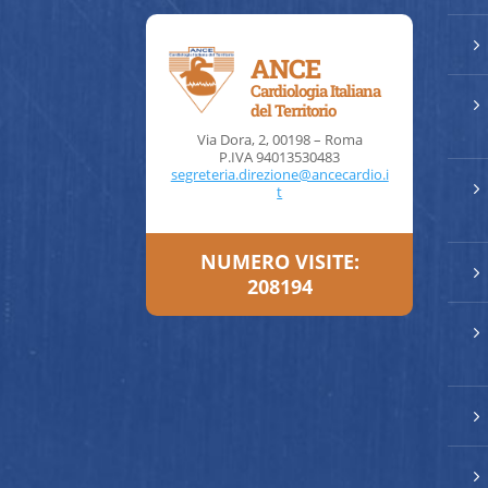
5
ANCE
Cardiologia Italiana
5
del Territorio
Via Dora, 2, 00198 – Roma
P.IVA 94013530483
segreteria.direzione@ancecardio.i
5
t
NUMERO VISITE:
5
208194
5
5
5