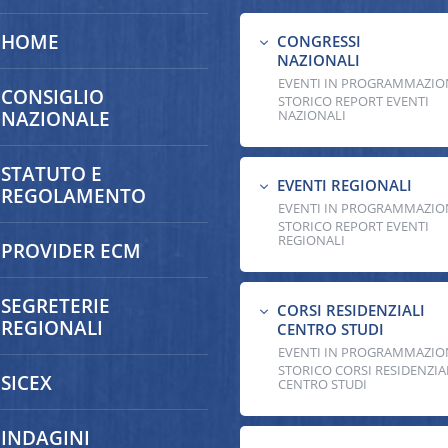
HOME
CONGRESSI
3
NAZIONALI
EVENTI IN PROGRAMMAZIO
CONSIGLIO
STORICO REPORT EVENTI
NAZIONALE
NAZIONALI
STATUTO E
EVENTI REGIONALI
3
REGOLAMENTO
EVENTI IN PROGRAMMAZIO
STORICO REPORT EVENTI
REGIONALI
PROVIDER ECM
SEGRETERIE
CORSI RESIDENZIALI
3
REGIONALI
CENTRO STUDI
EVENTI IN PROGRAMMAZIO
STORICO CORSI RESIDENZIA
SICEX
CENTRO STUDI
INDAGINI