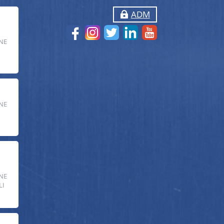
ADM
NE
NE
NE
LI