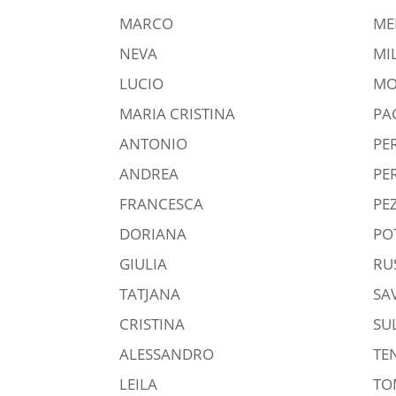
MARCO
ME
NEVA
MI
LUCIO
M
MARIA CRISTINA
PA
ANTONIO
PE
ANDREA
PE
FRANCESCA
PE
DORIANA
PO
GIULIA
RU
TATJANA
SA
CRISTINA
SU
ALESSANDRO
TE
LEILA
TO