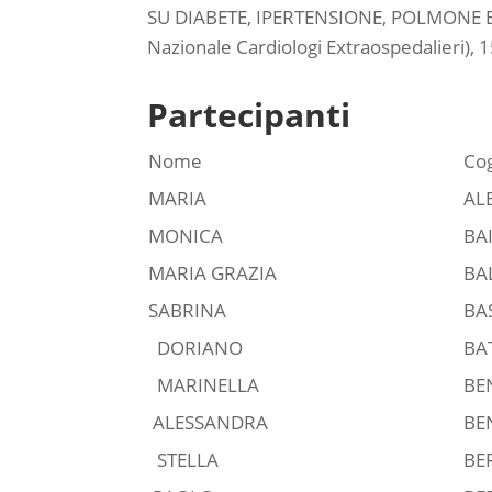
SU DIABETE, IPERTENSIONE, POLMONE E R
Nazionale Cardiologi Extraospedalieri)
Partecipanti
Nome
Co
MARIA
AL
MONICA
BA
MARIA GRAZIA
BA
SABRINA
BA
DORIANO
BA
MARINELLA
BE
ALESSANDRA
BE
STELLA
BE