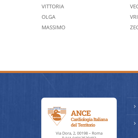
VITTORIA
VE
OLGA
VR
MASSIMO
ZE
5
ANCE
Cardiologia Italiana
5
del Territorio
Via Dora, 2, 00198 – Roma