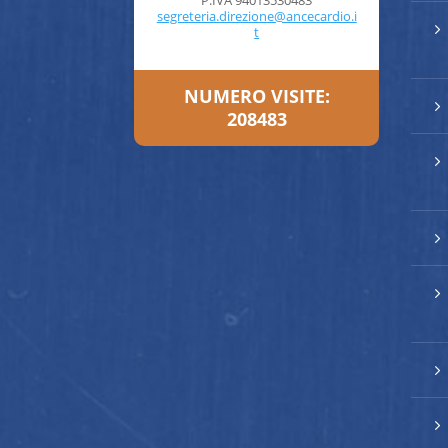
P.IVA 94013530483
segreteria.direzione@ancecardio.i
5
t
NUMERO VISITE:
5
208483
5
5
5
5
5