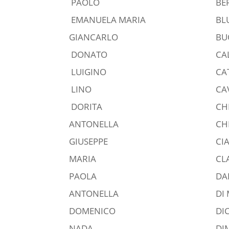
PAOLO
BE
EMANUELA MARIA
BL
GIANCARLO
B
DONATO
CA
LUIGINO
CA
LINO
CA
DORITA
CH
ANTONELLA
CH
GIUSEPPE
CI
MARIA
CL
PAOLA
DA
ANTONELLA
DI
DOMENICO
DI
NADA
DI