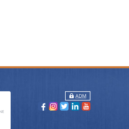
ADM
NE