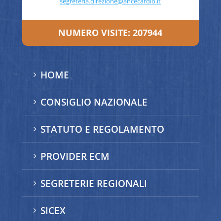
segreteria.direzione@ancecardio.it
NUMERO VISITE:
207944
HOME
5
CONSIGLIO NAZIONALE
5
STATUTO E REGOLAMENTO
5
PROVIDER ECM
5
SEGRETERIE REGIONALI
5
SICEX
5