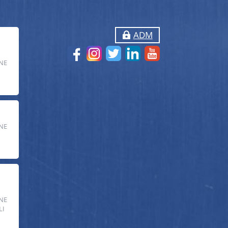
ADM
NE
NE
NE
LI