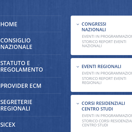
HOME
CONGRESSI
3
NAZIONALI
EVENTI IN PROGRAMMAZIO
CONSIGLIO
STORICO REPORT EVENTI
NAZIONALE
NAZIONALI
STATUTO E
EVENTI REGIONALI
3
REGOLAMENTO
EVENTI IN PROGRAMMAZIO
STORICO REPORT EVENTI
REGIONALI
PROVIDER ECM
SEGRETERIE
CORSI RESIDENZIALI
3
REGIONALI
CENTRO STUDI
EVENTI IN PROGRAMMAZIO
STORICO CORSI RESIDENZIA
SICEX
CENTRO STUDI