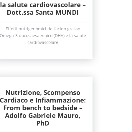
la salute cardiovascolare –
Dott.ssa Santa MUNDI
Effetti nutrigenomici dell’acido grasso
Omega-3 docosaesaenoico (DHA) e la salute
cardiovascolare
Nutrizione, Scompenso
Cardiaco e Infiammazione:
From bench to bedside –
Adolfo Gabriele Mauro,
PhD