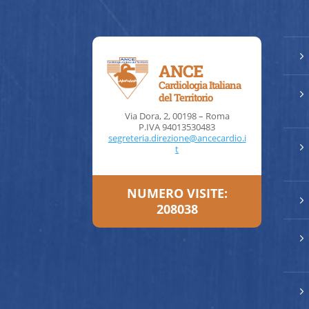
5
ANCE
Cardiologia Italiana
5
del Territorio
Via Dora, 2, 00198 – Roma
P.IVA 94013530483
segreteria.direzione@ancecardio.i
5
t
NUMERO VISITE:
5
208038
5
5